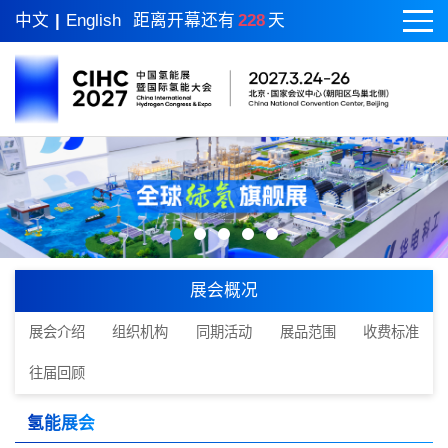
中文
|
English
距离开幕还有
228
天
展会概况
展会介绍
组织机构
同期活动
展品范围
收费标准
往届回顾
氢能展会