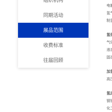
组织机构
电
氢
同期活动
制
展品范围
氢
气
收费标准
液
固
往届回顾
加
高
氢
钢
化