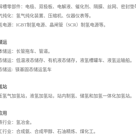
解槽零部件：电极、双极板、电解液、催化剂、隔膜、丝网、密封垫
气纯化：氢气纯化装置、压缩机、仪器仪表等。
氢电源：IGBT制氢电源、晶闸管（SCR）制氢电源等。
储运
体储运：长管拖车、管道。
态储运：低温液态储存、有机液态储存，液氢槽罐车、液氢运输船。
态储运: 镁基固态储运氢车
氢站
压氢气加氢站，液氢加氢站，站内制氢、储氢和加氢一体化加氢站。
应用
铁行业：氢冶金。
工行业：合成氨、合成甲醇、石油精炼、煤化工。