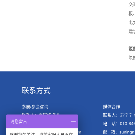
交
板
电
建
氢
氢
联系方式
参展/参会咨询
媒体合作
联系人：李瑞峰 先生
联系人：苏宁宁 
请您留言
电 话：010-84600658
电 话：010-846
邮 箱：info@cntigerexpo.com
邮 箱：suningn
感谢您的关注，当前客服人员不在