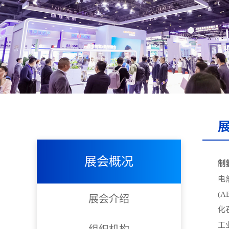
展会概况
制
电
(A
展会介绍
化
工