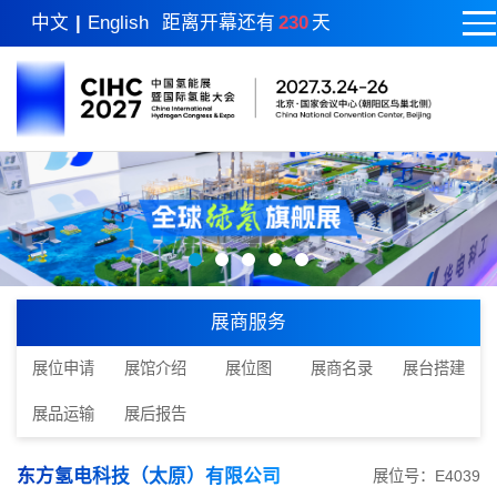
中文
|
English
距离开幕还有
230
天
展商服务
展位申请
展馆介绍
展位图
展商名录
展台搭建
展品运输
展后报告
东方氢电科技（太原）有限公司
展位号：E4039