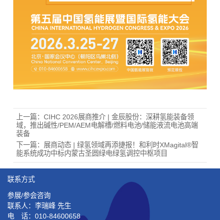
上一篇：
CIHC 2026展商推介 | 金辰股份：深耕氢能装备领
域，推出碱性/PEM/AEM电解槽/燃料电池/储能液流电池高端
装备
下一篇：
展商动态 | 绿氢领域再添捷报！和利时XMagital®智
能系统成功中标内蒙古圣圆绿电绿氢调控中枢项目
联系方式
参展/参会咨询
联系人：李瑞峰 先生
电 话：010-84600658