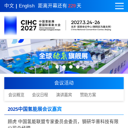
中文
|
English
距离开幕还有
229
天
会议活动
会议概览
会议日程
演讲嘉宾
赞助方案
2025中国氢能展会议嘉宾
顾虎 中国氢能联盟专家委员会委员，钢研华普科技有限