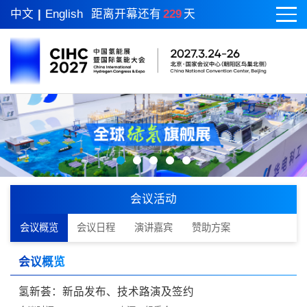
中文
|
English
距离开幕还有
229
天
会议活动
会议概览
会议日程
演讲嘉宾
赞助方案
会议概览
氢新荟：新品发布、技术路演及签约